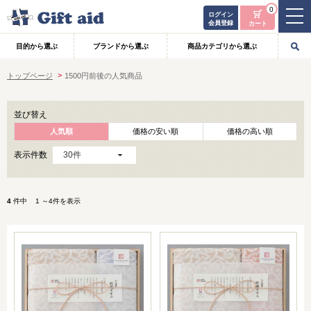
0
ログイン
会員登録
カート
目的から選ぶ
ブランドから選ぶ
商品カテゴリから選ぶ
トップページ
1500円前後の人気商品
並び替え
人気順
価格の安い順
価格の高い順
表示件数
4
件中 1 ～4件を表示