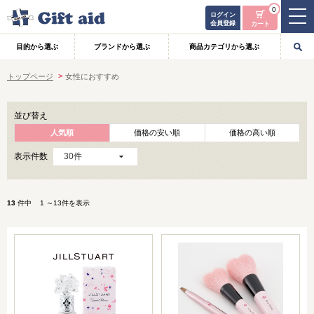
0
ログイン
会員登録
カート
目的から選ぶ
ブランドから選ぶ
商品カテゴリから選ぶ
トップページ
女性におすすめ
並び替え
人気順
価格の安い順
価格の高い順
表示件数
13
件中 1 ～13件を表示